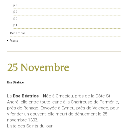
j28
j29
j30
j31
Décembre
Varia
25 Novembre
Bse Béatrice
La
Bse Béatrice - N
ée à Ornacieu, près de la Côte-St-
André, elle entre toute jeune à la Chartreuse de Parménie,
près de Renage. Envoyée à Eymeu, près de Valence, pour
y fonder un couvent, elle meurt de dénuement le 25
novembre 1303.
Liste des Saints du jour: