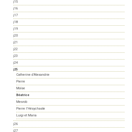
j15
j16
j17
j18
j19
j20
j21
j22
j23
j24
j25
Catherine d'Alexandrie
Pierre
Moïse
Béatrice
Mesrob
Pierre l'Hésychaste
Luigi et Maria
j26
j27