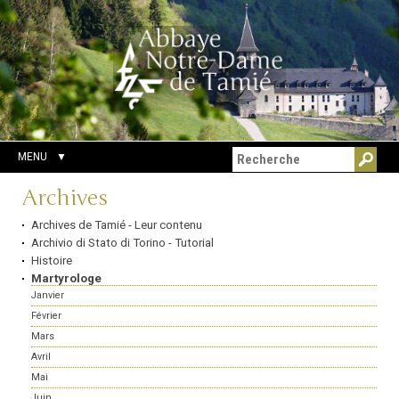
Aller
Outils
Chercher par
au
personnels
Recherche
contenu.
avancée…
|
Aller
à
la
navigation
MENU
Navigation
Archives
Archives de Tamié - Leur contenu
Archivio di Stato di Torino - Tutorial
Histoire
Martyrologe
Janvier
Février
Mars
Avril
Mai
Juin