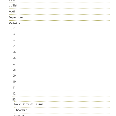
Juillet
Août
Septembre
Octobre
j01
j02
j03
j04
j05
j06
j07
j08
j09
j10
j11
j12
j13
Notre Dame de Fatima
Théophile