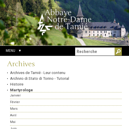
Aller
Outils
Chercher par
au
personnels
Recherche
contenu.
avancée…
|
Aller
à
la
navigation
MENU
Navigation
Archives
Archives de Tamié - Leur contenu
Archivio di Stato di Torino - Tutorial
Histoire
Martyrologe
Janvier
Février
Mars
Avril
Mai
Juin