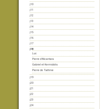
j10
j11
j12
j13
j14
j15
j16
j17
j18
Luc
Pierre d'Alcantara
Gabriel et Kermidolis
Pierre de Tsétinie
j19
j20
j21
j22
j23
j24