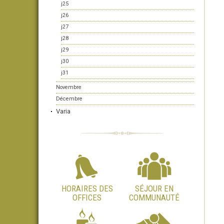
j25
j26
j27
j28
j29
j30
j31
Novembre
Décembre
Varia
HORAIRES DES
SÉJOUR EN
OFFICES
COMMUNAUTÉ