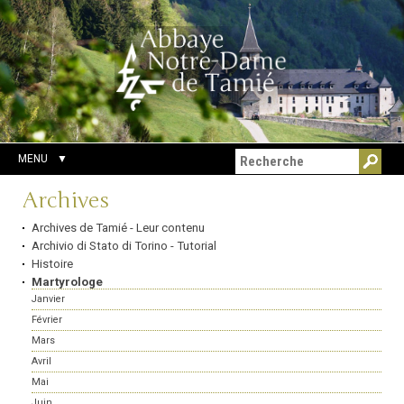
Aller
Outils
Chercher par
au
personnels
Recherche
contenu.
avancée…
|
Aller
à
la
navigation
MENU
Navigation
Archives
Archives de Tamié - Leur contenu
Archivio di Stato di Torino - Tutorial
Histoire
Martyrologe
Janvier
Février
Mars
Avril
Mai
Juin