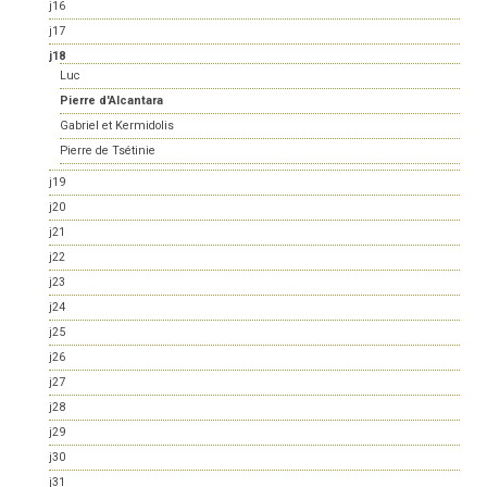
j16
j17
j18
Luc
Pierre d'Alcantara
Gabriel et Kermidolis
Pierre de Tsétinie
j19
j20
j21
j22
j23
j24
j25
j26
j27
j28
j29
j30
j31