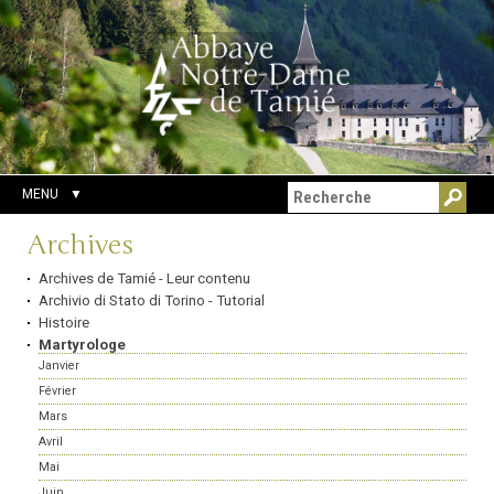
Aller
Outils
Chercher par
au
personnels
Recherche
contenu.
avancée…
|
Aller
à
la
navigation
MENU
Navigation
Archives
Archives de Tamié - Leur contenu
Archivio di Stato di Torino - Tutorial
Histoire
Martyrologe
Janvier
Février
Mars
Avril
Mai
Juin