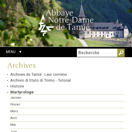
Aller
Outils
Chercher par
au
personnels
Recherche
contenu.
avancée…
|
Aller
à
la
navigation
MENU
Navigation
Archives
Archives de Tamié - Leur contenu
Archivio di Stato di Torino - Tutorial
Histoire
Martyrologe
Janvier
Février
Mars
Avril
Mai
Juin