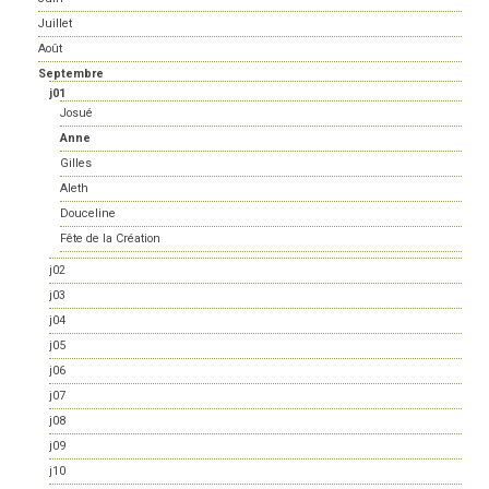
Juillet
Août
Septembre
j01
Josué
Anne
Gilles
Aleth
Douceline
Fête de la Création
j02
j03
j04
j05
j06
j07
j08
j09
j10