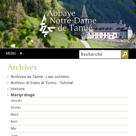
Aller
Outils
Chercher par
au
personnels
Recherche
contenu.
avancée…
|
Aller
à
la
navigation
MENU
Navigation
Archives
Archives de Tamié - Leur contenu
Archivio di Stato di Torino - Tutorial
Histoire
Martyrologe
Janvier
Février
Mars
Avril
Mai
Juin