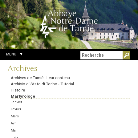
Aller
Outils
Chercher par
au
personnels
Recherche
contenu.
avancée…
|
Aller
à
la
navigation
MENU
Navigation
Archives
Archives de Tamié - Leur contenu
Archivio di Stato di Torino - Tutorial
Histoire
Martyrologe
Janvier
Février
Mars
Avril
Mai
Juin