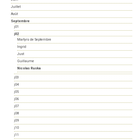
Juillet
Août
Septembre
j01
j02
Martyrs de Septembre
Ingrid
Just
Guillaume
Nicolas Ruska
j03
j04
j05
j06
j07
j08
j09
j10
j11