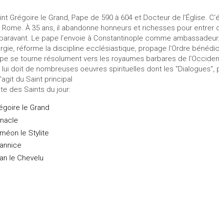
int Grégoire le Grand, Pape de 590 à 604 et Docteur de l'Église. C'ét
 Rome. À 35 ans, il abandonne honneurs et richesses pour entrer 
paravant. Le pape l'envoie à Constantinople comme ambassadeur. Élu
turgie, réforme la discipline ecclésiastique, propage l'Ordre bénédi
pe se tourne résolument vers les royaumes barbares de l'Occident,
 lui doit de nombreuses oeuvres spirituelles dont les "Dialogues", p
s'agit du Saint principal
ste des Saints du jour:
égoire le Grand
nacle
méon le Stylite
annice
an le Chevelu