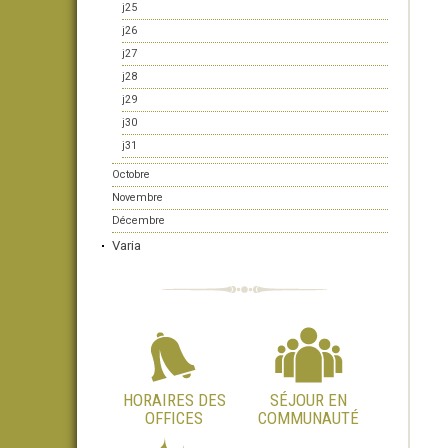
j25
j26
j27
j28
j29
j30
j31
Octobre
Novembre
Décembre
Varia
HORAIRES DES
SÉJOUR EN
OFFICES
COMMUNAUTÉ