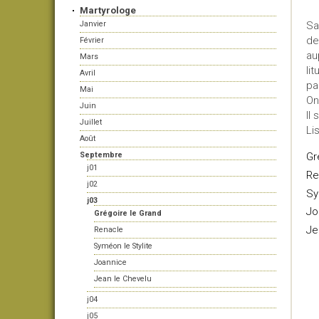
Martyrologe
Janvier
Sa
de
Février
au
Mars
li
Avril
pa
Mai
On
Juin
Il 
Juillet
Li
Août
Septembre
Gr
j01
Re
j02
Sy
j03
Jo
Grégoire le Grand
Je
Renacle
Syméon le Stylite
Joannice
Jean le Chevelu
j04
j05