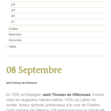
j28
j29
j30
j31
Octobre
Novembre
Décembre
Varia
08 Septembre
Saint Thomas de Villeneuve
En 1555, en Espagne,
saint Thomas de Villeneuve
. Il entra
chez les Augustins l'année même -1516- où Luther en
sortait. Auteur spirituel, prédicateur à la cour de Charles-
Quint, évêque de Valence, il fit beaucoup pour le clergé de