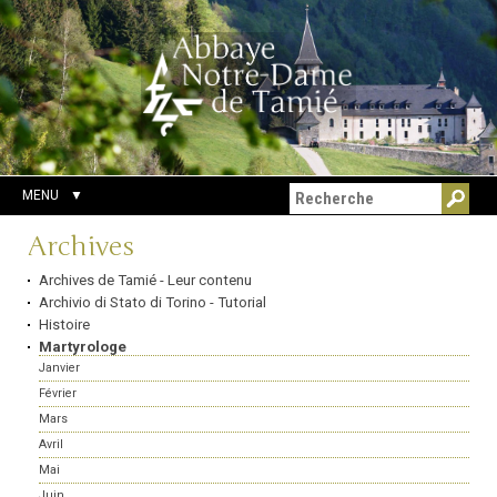
Aller
Outils
Chercher par
au
personnels
Recherche
contenu.
avancée…
|
Aller
à
la
navigation
MENU
Navigation
Archives
Archives de Tamié - Leur contenu
Archivio di Stato di Torino - Tutorial
Histoire
Martyrologe
Janvier
Février
Mars
Avril
Mai
Juin