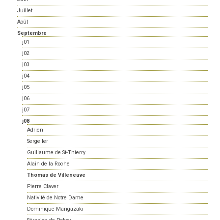
Juillet
Août
Septembre
j01
j02
j03
j04
j05
j06
j07
j08
Adrien
Serge Ier
Guillaume de St-Thierry
Alain de la Roche
Thomas de Villeneuve
Pierre Claver
Nativité de Notre Dame
Dominique Mangazaki