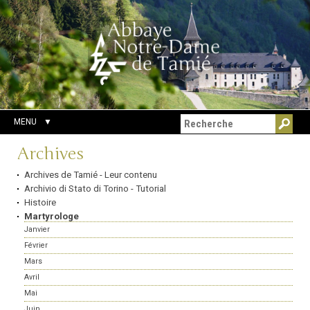
Aller
Outils
Chercher par
au
personnels
Recherche
contenu.
avancée…
|
Aller
à
la
navigation
MENU
Navigation
Archives
Archives de Tamié - Leur contenu
Archivio di Stato di Torino - Tutorial
Histoire
Martyrologe
Janvier
Février
Mars
Avril
Mai
Juin