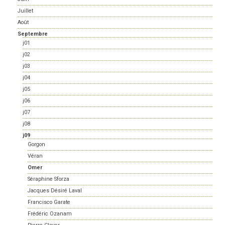
Juillet
Août
Septembre
j01
j02
j03
j04
j05
j06
j07
j08
j09
Gorgon
Véran
Omer
Séraphine Sforza
Jacques Désiré Laval
Francisco Garate
Frédéric Ozanam