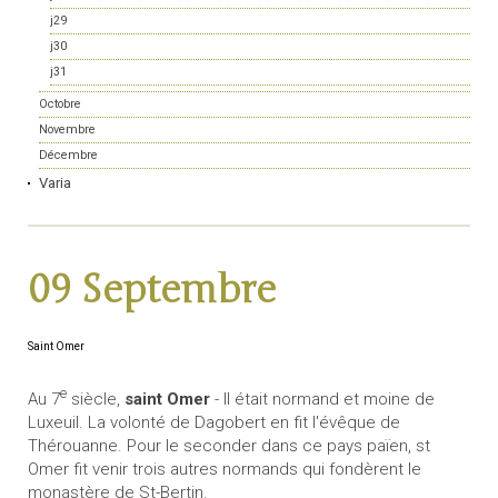
j29
j30
j31
Octobre
Novembre
Décembre
Varia
09 Septembre
Saint Omer
e
Au 7
siècle,
saint Omer
- Il était normand et moine de
Luxeuil. La volonté de Dagobert en fit l'évêque de
Thérouanne. Pour le seconder dans ce pays païen, st
Omer fit venir trois autres normands qui fondèrent le
monastère de St-Bertin.