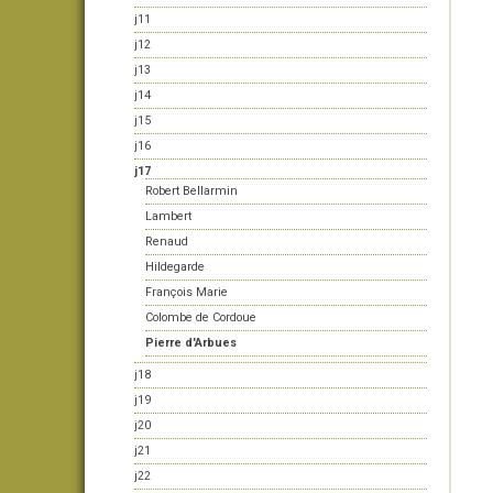
j11
j12
j13
j14
j15
j16
j17
Robert Bellarmin
Lambert
Renaud
Hildegarde
François Marie
Colombe de Cordoue
Pierre d'Arbues
j18
j19
j20
j21
j22