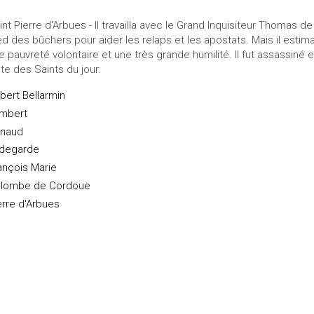
int Pierre d'Arbues - Il travailla avec le Grand Inquisiteur Thomas d
ed des bûchers pour aider les relaps et les apostats. Mais il estimait
e pauvreté volontaire et une très grande humilité. Il fut assassiné e
ste des Saints du jour:
bert Bellarmin
mbert
naud
ldegarde
ançois Marie
lombe de Cordoue
erre d'Arbues