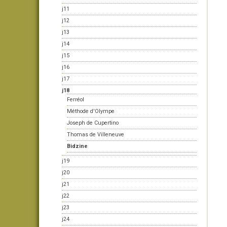
j11
j12
j13
j14
j15
j16
j17
j18
Ferréol
Méthode d'Olympe
Joseph de Cupertino
Thomas de Villeneuve
Bidzine
j19
j20
j21
j22
j23
j24