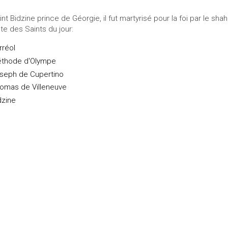
int Bidzine prince de Géorgie, il fut martyrisé pour la foi par le sha
ste des Saints du jour:
rréol
thode d'Olympe
seph de Cupertino
omas de Villeneuve
dzine