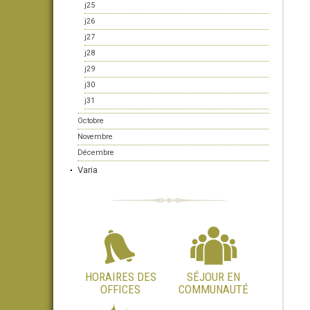
j25
j26
j27
j28
j29
j30
j31
Octobre
Novembre
Décembre
Varia
HORAIRES DES
SÉJOUR EN
OFFICES
COMMUNAUTÉ