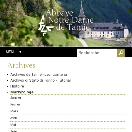
Aller
Outils
Chercher par
au
personnels
Recherche
contenu.
avancée…
|
Aller
à
la
navigation
MENU
Navigation
Archives
Archives de Tamié - Leur contenu
Archivio di Stato di Torino - Tutorial
Histoire
Martyrologe
Janvier
Février
Mars
Avril
Mai
Juin