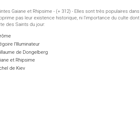
intes Gaiane et Rhipsime - (+ 312) - Elles sont très populaires da
pprime pas leur existence historique, ni l'importance du culte dont 
ste des Saints du jour:
rôme
égoire l'Illuminateur
illaume de Dongelberg
iane et Rhipsime
chel de Kiev