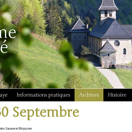
baye
Informations pratiques
Archives
Histoire
30 Septembre
ntes Gaiane et Rhipsime