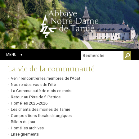
Aller
Outils
Chercher par
au
personnels
Recherche
contenu.
avancée…
|
Aller
à
la
navigation
MENU
Navigation
La vie de la communauté
Venir rencontrer les membres de l'Acat
Nos rendez-vous de l'été
La Communauté de mois en mois
Retour au Père de f. Patrice
Homélies 2025-2026
Les chants des moines de Tamié
Compositions florales liturgiques
Billets du jour
Homélies archives
Enseignements