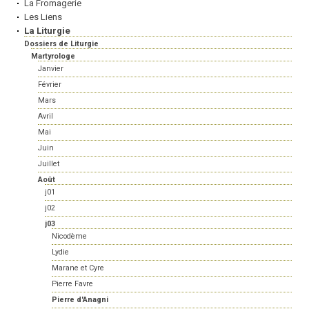
La Fromagerie
Les Liens
La Liturgie
Dossiers de Liturgie
Martyrologe
Janvier
Février
Mars
Avril
Mai
Juin
Juillet
Août
j01
j02
j03
Nicodème
Lydie
Marane et Cyre
Pierre Favre
Pierre d'Anagni