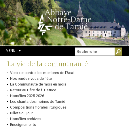
Aller
Outils
Chercher par
au
personnels
Recherche
contenu.
avancée…
|
Aller
à
la
navigation
MENU
Navigation
La vie de la communauté
Venir rencontrer les membres de l'Acat
Nos rendez-vous de l'été
La Communauté de mois en mois
Retour au Père de f. Patrice
Homélies 2025-2026
Les chants des moines de Tamié
Compositions florales liturgiques
Billets du jour
Homélies archives
Enseignements