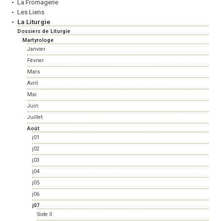
La Fromagerie
Les Liens
La Liturgie
Dossiers de Liturgie
Martyrologe
Janvier
Février
Mars
Avril
Mai
Juin
Juillet
Août
j01
j02
j03
j04
j05
j06
j07
Sixte II