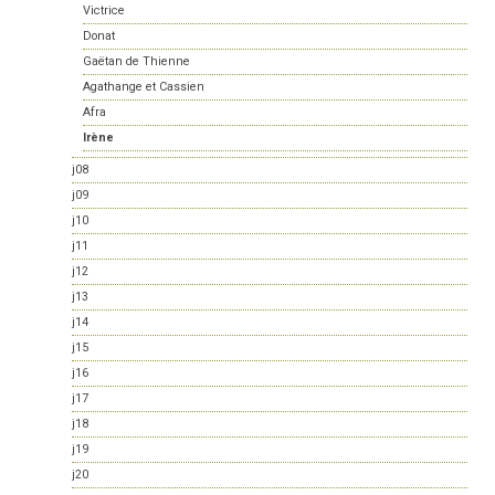
Victrice
Donat
Gaëtan de Thienne
Agathange et Cassien
Afra
Irène
j08
j09
j10
j11
j12
j13
j14
j15
j16
j17
j18
j19
j20