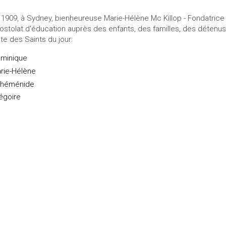
 1909, à Sydney, bienheureuse Marie-Hélène Mc Killop - Fondatric
ostolat d'éducation auprès des enfants, des familles, des détenus. E
ste des Saints du jour:
minique
rie-Hélène
héménide
égoire