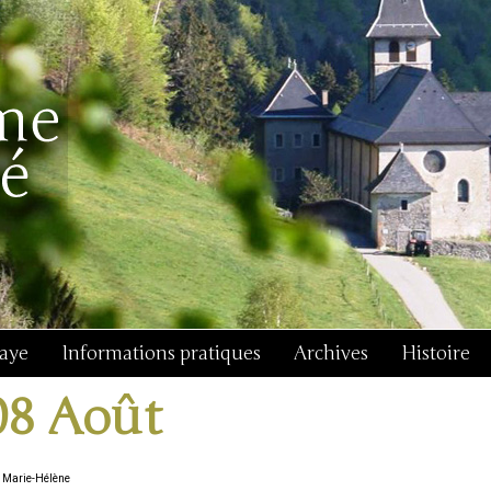
baye
Informations pratiques
Archives
Histoire
08 Août
 Marie-Hélène