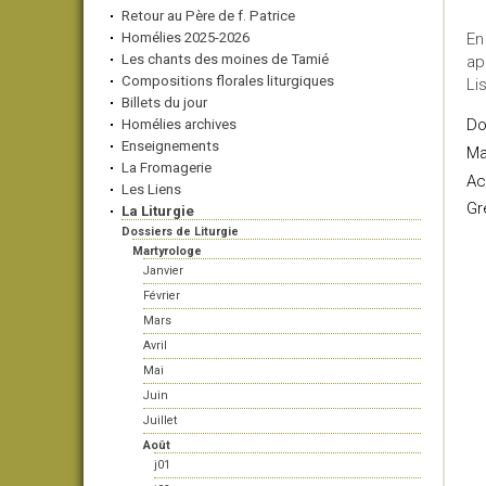
Retour au Père de f. Patrice
Homélies 2025-2026
En
Les chants des moines de Tamié
ap
Compositions florales liturgiques
Li
Billets du jour
Do
Homélies archives
Enseignements
Ma
La Fromagerie
Ac
Les Liens
Gr
La Liturgie
Dossiers de Liturgie
Martyrologe
Janvier
Février
Mars
Avril
Mai
Juin
Juillet
Août
j01