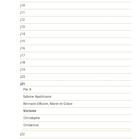
j10
j11
j12
j13
j14
j15
j16
j17
j18
j19
j20
j21
Pie X
Sidoine Apollinaire
Bernard d'Alzire, Marie et Grâce
Victoire
Christophe
Ombeline
j22