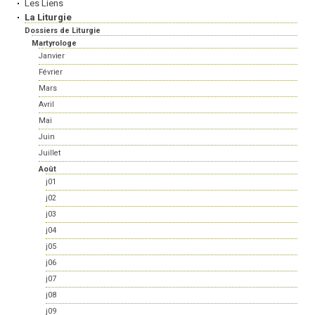
Les Liens
La Liturgie
Dossiers de Liturgie
Martyrologe
Janvier
Février
Mars
Avril
Mai
Juin
Juillet
Août
j01
j02
j03
j04
j05
j06
j07
j08
j09