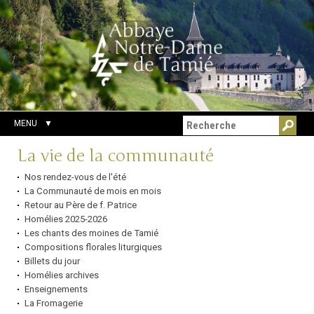
Aller
Outils
Chercher par
au
personnels
Recherche
contenu.
avancée…
|
Aller
à
la
navigation
MENU
Navigation
La vie de la communauté
Nos rendez-vous de l'été
La Communauté de mois en mois
Retour au Père de f. Patrice
Homélies 2025-2026
Les chants des moines de Tamié
Compositions florales liturgiques
Billets du jour
Homélies archives
Enseignements
La Fromagerie