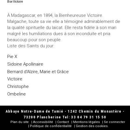
Bse Victoire
À Madagascar, en 1894, la Bienheureuse Victoire.
Malgache, toute sa vie elle a témoigné admirablement de
la qualité spirituelle du laïcat. Elle resta fidèle à son mari
malgré les humiliations dues à son inconduite et pria
beaucoup pour son peuple.
Liste des Saints du jour:
Pie X
Sidoine Apollinaire
Bernard d'Alzire, Marie et Grâce
Victoire
Christophe
Ombeline
Abbaye Notre-Dame de Tamié - 1242 Chemin du Monastère -
73200 Plancherine Tel: 33 04 79 31 15 50
Plan du site
Accessibilité
Contact
Mentions légales
Se connecter
Politique de confidentialité
Gestion des cookies