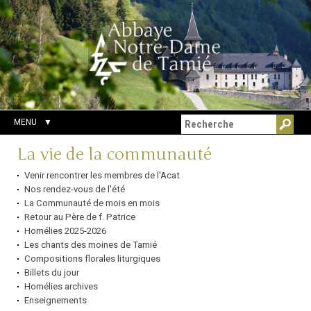
Aller
Outils
Chercher par
au
personnels
Recherche
contenu.
avancée…
|
Aller
à
la
navigation
MENU
Navigation
La vie de la communauté
Venir rencontrer les membres de l'Acat
Nos rendez-vous de l'été
La Communauté de mois en mois
Retour au Père de f. Patrice
Homélies 2025-2026
Les chants des moines de Tamié
Compositions florales liturgiques
Billets du jour
Homélies archives
Enseignements