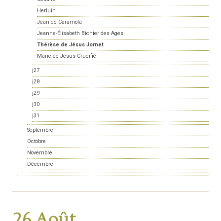
Herluin
Jean de Caramola
Jeanne-Élisabeth Bichier des Ages
Thérèse de Jésus Jornet
Marie de Jésus Crucifié
j27
j28
j29
j30
j31
Septembre
Octobre
Novembre
Décembre
26 Août