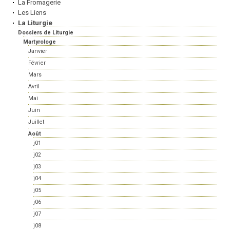
La Fromagerie
Les Liens
La Liturgie
Dossiers de Liturgie
Martyrologe
Janvier
Février
Mars
Avril
Mai
Juin
Juillet
Août
j01
j02
j03
j04
j05
j06
j07
j08