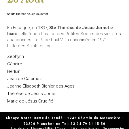
Sainte Thérèse de Jésus Jornet
En Espagne, en 1897,
Ste Thérèse de Jésus Jornet e
Ibars
: elle fonda l'Institut des Petites Soeurs des vieillards
abandonnés. Le Pape Paul VI l'a canonisée en 1974.
Liste des Saints du jour:
Zéphyrin
Césaire
Herluin
Jean de Caramola
Jeanne-Élisabeth Bichier des Ages
Thérèse de Jésus Jornet
Marie de Jésus Crucifié
Abbaye Notre-Dame de Tamié - 1242 Chemin du Monastère -
73200 Plancherine Tel: 33 04 79 31 15 50
Plan du site
Accessibilité
Contact
Mentions légales
Se connecter