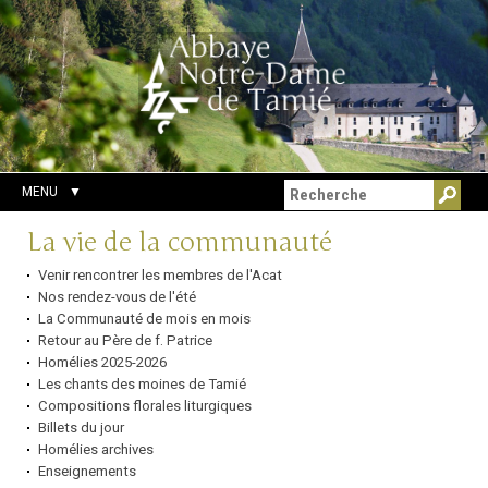
Aller
Outils
Chercher par
au
personnels
Recherche
contenu.
avancée…
|
Aller
à
la
navigation
MENU
Navigation
La vie de la communauté
Venir rencontrer les membres de l'Acat
Nos rendez-vous de l'été
La Communauté de mois en mois
Retour au Père de f. Patrice
Homélies 2025-2026
Les chants des moines de Tamié
Compositions florales liturgiques
Billets du jour
Homélies archives
Enseignements