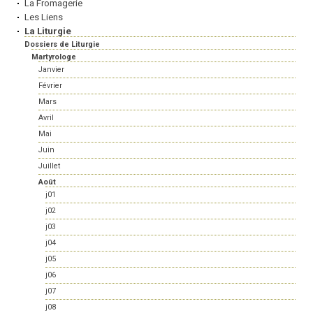
La Fromagerie
Les Liens
La Liturgie
Dossiers de Liturgie
Martyrologe
Janvier
Février
Mars
Avril
Mai
Juin
Juillet
Août
j01
j02
j03
j04
j05
j06
j07
j08