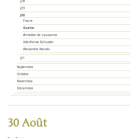
j28
j29
j30
Fiacre
Guérin
Amédée de Lausanne
Ildezfonse Schuster
Alexandre Nevski
j31
Septembre
Octobre
Novembre
Décembre
30 Août