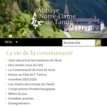
Aller
Outils
Chercher par
au
personnels
Recherche
contenu.
avancée…
|
Aller
à
la
navigation
MENU
Navigation
La vie de la communauté
Venir rencontrer les membres de l'Acat
Nos rendez-vous de l'été
La Communauté de mois en mois
Retour au Père de f. Patrice
Homélies 2025-2026
Les chants des moines de Tamié
Compositions florales liturgiques
Billets du jour
Homélies archives
Enseignements