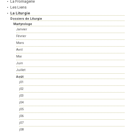
La Fromagerie
Les Liens
La Liturgie
Dossiers de Liturgie
Martyrologe
Janvier
Février
Mars
Avril
Mai
Juin
Juillet
Août
j01
j02
j03
j04
j05
j06
j07
j08