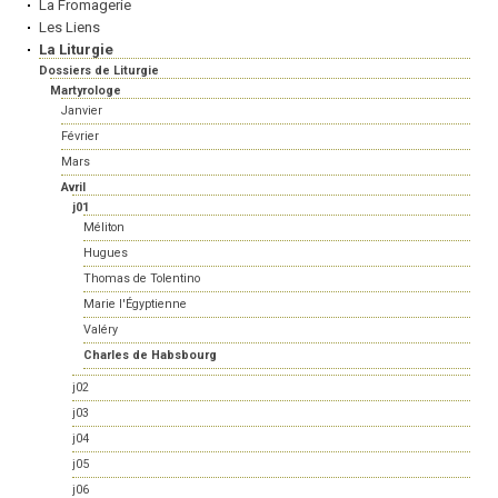
La Fromagerie
Les Liens
La Liturgie
Dossiers de Liturgie
Martyrologe
Janvier
Février
Mars
Avril
j01
Méliton
Hugues
Thomas de Tolentino
Marie l'Égyptienne
Valéry
Charles de Habsbourg
j02
j03
j04
j05
j06