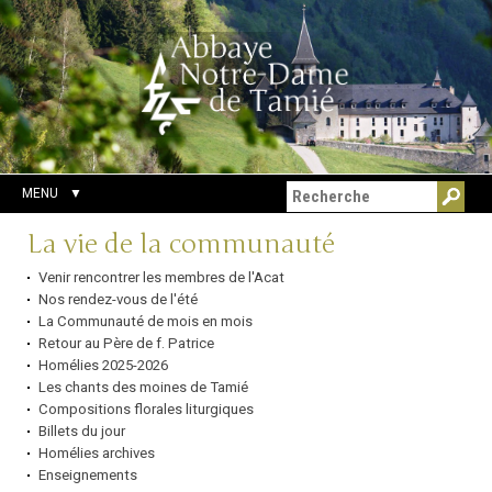
Aller
Outils
Chercher par
au
personnels
Recherche
contenu.
avancée…
|
Aller
à
la
navigation
MENU
Navigation
La vie de la communauté
Venir rencontrer les membres de l'Acat
Nos rendez-vous de l'été
La Communauté de mois en mois
Retour au Père de f. Patrice
Homélies 2025-2026
Les chants des moines de Tamié
Compositions florales liturgiques
Billets du jour
Homélies archives
Enseignements