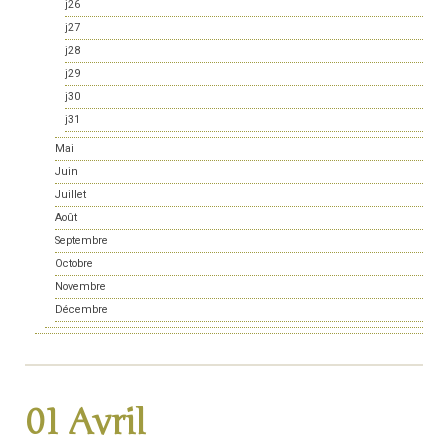
j26
j27
j28
j29
j30
j31
Mai
Juin
Juillet
Août
Septembre
Octobre
Novembre
Décembre
01 Avril