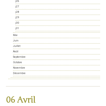
j26
j27
j28
j29
j30
j31
Mai
Juin
Juillet
Août
Septembre
Octobre
Novembre
Décembre
06 Avril