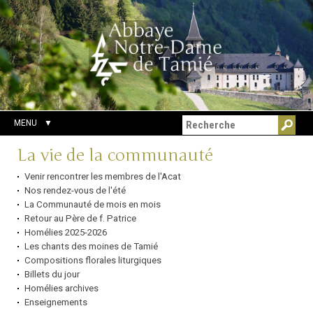
Aller
Outils
Chercher par
au
personnels
Recherche
contenu.
avancée…
|
Aller
à
la
navigation
MENU
Navigation
La vie de la communauté
Venir rencontrer les membres de l'Acat
Nos rendez-vous de l'été
La Communauté de mois en mois
Retour au Père de f. Patrice
Homélies 2025-2026
Les chants des moines de Tamié
Compositions florales liturgiques
Billets du jour
Homélies archives
Enseignements