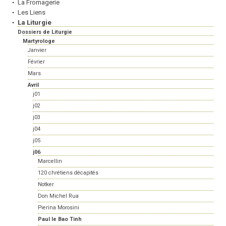
La Fromagerie
Les Liens
La Liturgie
Dossiers de Liturgie
Martyrologe
Janvier
Février
Mars
Avril
j01
j02
j03
j04
j05
j06
Marcellin
120 chrétiens décapités
Notker
Don Michel Rua
Pierina Morosini
Paul le Bao Tinh