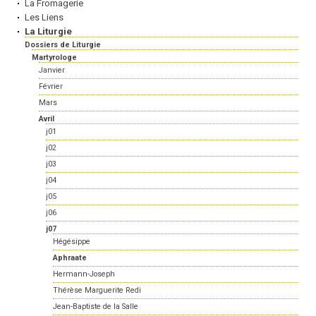
La Fromagerie
Les Liens
La Liturgie
Dossiers de Liturgie
Martyrologe
Janvier
Février
Mars
Avril
j01
j02
j03
j04
j05
j06
j07
Hégésippe
Aphraate
Hermann-Joseph
Thérèse Marguerite Redi
Jean-Baptiste de la Salle