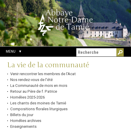
Aller
Outils
Chercher par
au
personnels
Recherche
contenu.
avancée…
|
Aller
à
la
navigation
MENU
Navigation
La vie de la communauté
Venir rencontrer les membres de l'Acat
Nos rendez-vous de l'été
La Communauté de mois en mois
Retour au Père de f. Patrice
Homélies 2025-2026
Les chants des moines de Tamié
Compositions florales liturgiques
Billets du jour
Homélies archives
Enseignements