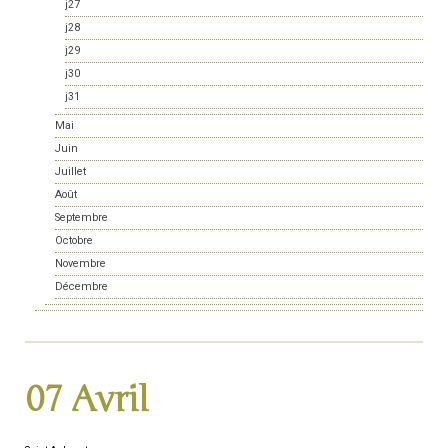
j27
j28
j29
j30
j31
Mai
Juin
Juillet
Août
Septembre
Octobre
Novembre
Décembre
07 Avril