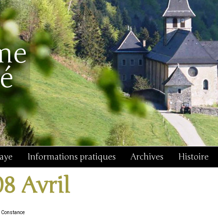
baye
Informations pratiques
Archives
Histoire
08 Avril
 Constance