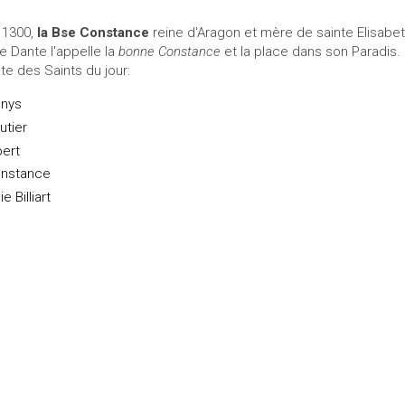
 1300,
la Bse Constance
reine d'Aragon et mère de sainte Elisabeth
e Dante l'appelle la
bonne Constance
et la place dans son Paradis.
ste des Saints du jour:
nys
utier
bert
nstance
ie Billiart