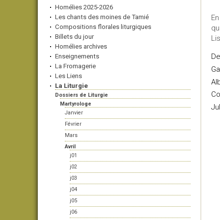
Homélies 2025-2026
Les chants des moines de Tamié
En
Compositions florales liturgiques
qu
Billets du jour
Li
Homélies archives
De
Enseignements
La Fromagerie
Ga
Les Liens
Al
La Liturgie
Co
Dossiers de Liturgie
Martyrologe
Jul
Janvier
Février
Mars
Avril
j01
j02
j03
j04
j05
j06