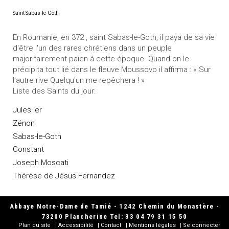
Saint Sabas-le-Goth
En Roumanie, en 372 , saint Sabas-le-Goth, il paya de sa vie
d'être l'un des rares chrétiens dans un peuple
majoritairement païen à cette époque. Quand on le
précipita tout lié dans le fleuve Moussovo il affirma : « Sur
l'autre rive Quelqu'un me repêchera ! »
Liste des Saints du jour:
Jules Ier
Zénon
Sabas-le-Goth
Constant
Joseph Moscati
Thérèse de Jésus Fernandez
Abbaye Notre-Dame de Tamié - 1242 Chemin du Monastère -
73200 Plancherine Tel: 33 04 79 31 15 50
Plan du site
Accessibilité
Contact
Mentions légales
Se connecter