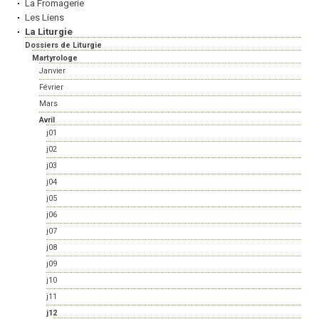
La Fromagerie
Les Liens
La Liturgie
Dossiers de Liturgie
Martyrologe
Janvier
Février
Mars
Avril
j01
j02
j03
j04
j05
j06
j07
j08
j09
j10
j11
j12