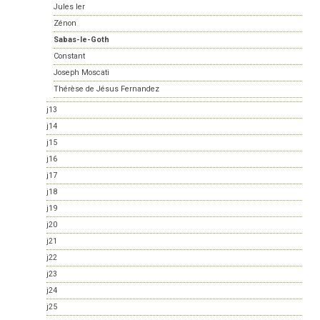
Jules Ier
Zénon
Sabas-le-Goth
Constant
Joseph Moscati
Thérèse de Jésus Fernandez
j13
j14
j15
j16
j17
j18
j19
j20
j21
j22
j23
j24
j25