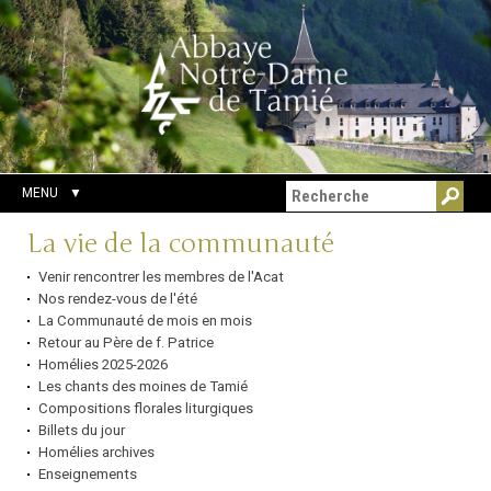
Aller
Outils
Chercher par
au
personnels
Recherche
contenu.
avancée…
|
Aller
à
la
navigation
MENU
Navigation
La vie de la communauté
Venir rencontrer les membres de l'Acat
Nos rendez-vous de l'été
La Communauté de mois en mois
Retour au Père de f. Patrice
Homélies 2025-2026
Les chants des moines de Tamié
Compositions florales liturgiques
Billets du jour
Homélies archives
Enseignements