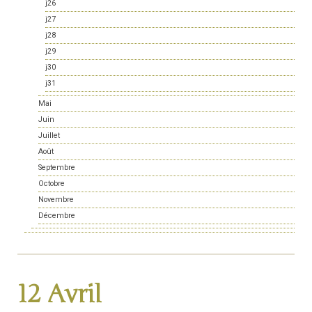
j26
j27
j28
j29
j30
j31
Mai
Juin
Juillet
Août
Septembre
Octobre
Novembre
Décembre
12 Avril