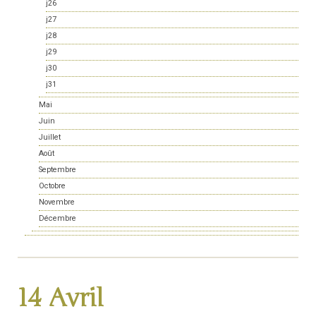
j26
j27
j28
j29
j30
j31
Mai
Juin
Juillet
Août
Septembre
Octobre
Novembre
Décembre
14 Avril