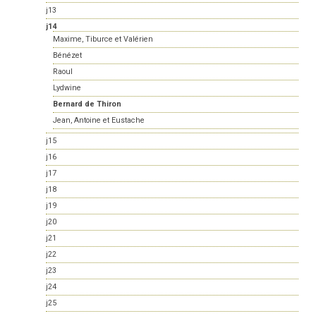
j13
j14
Maxime, Tiburce et Valérien
Bénézet
Raoul
Lydwine
Bernard de Thiron
Jean, Antoine et Eustache
j15
j16
j17
j18
j19
j20
j21
j22
j23
j24
j25