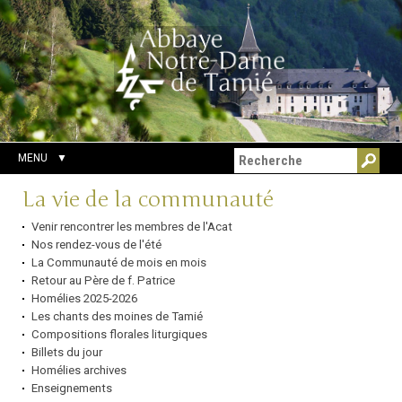
Aller
Outils
Chercher par
au
personnels
Recherche
contenu.
avancée…
|
Aller
à
la
navigation
MENU
Navigation
La vie de la communauté
Venir rencontrer les membres de l'Acat
Nos rendez-vous de l'été
La Communauté de mois en mois
Retour au Père de f. Patrice
Homélies 2025-2026
Les chants des moines de Tamié
Compositions florales liturgiques
Billets du jour
Homélies archives
Enseignements