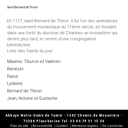
Saint Bernard de Thiron
En 1117, saint Bernard de Thiron. Il fut l'un des animateurs
du mouvement monastique au 11ème siècle, en fondant
dans une forêt du diocèse de Chartres un monastère qui
devint, plus tard, le centre d'une congrégation
bénédictine.
Liste des Saints du jour:
Maxime, Tiburce et Valérien
Bénézet
Raoul
Lydwine
Bernard de Thiron
Jean, Antoine et Eustache
Abbaye Notre-Dame de Tamié - 1242 Chemin du Monastère -
73200 Plancherine Tel: 33 04 79 31 15 50
Plan du site
Accessibilité
Contact
Mentions légales
Se connecter