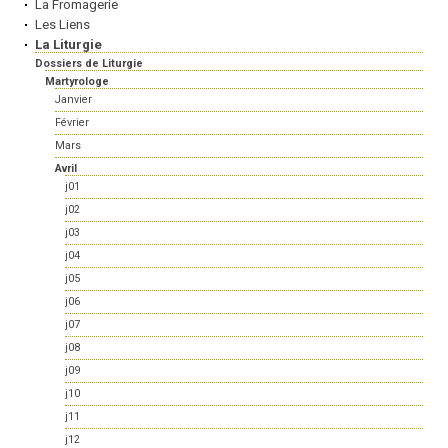
La Fromagerie
Les Liens
La Liturgie
Dossiers de Liturgie
Martyrologe
Janvier
Février
Mars
Avril
j01
j02
j03
j04
j05
j06
j07
j08
j09
j10
j11
j12