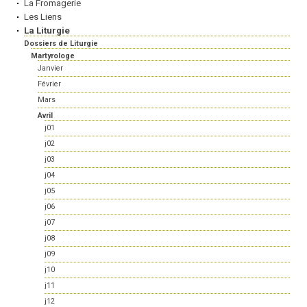
La Fromagerie
Les Liens
La Liturgie
Dossiers de Liturgie
Martyrologe
Janvier
Février
Mars
Avril
j01
j02
j03
j04
j05
j06
j07
j08
j09
j10
j11
j12