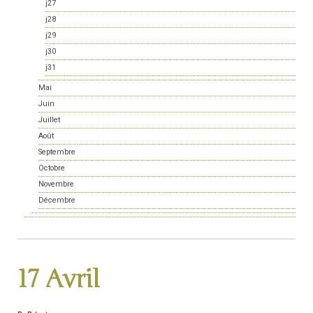
j27
j28
j29
j30
j31
Mai
Juin
Juillet
Août
Septembre
Octobre
Novembre
Décembre
17 Avril