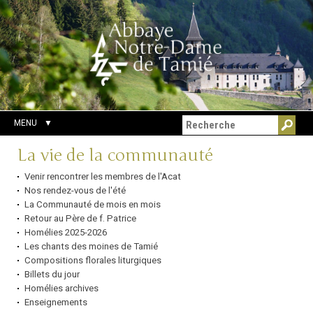
Aller
Outils
Chercher par
au
personnels
Recherche
contenu.
avancée…
|
Aller
à
la
navigation
MENU
Navigation
La vie de la communauté
Venir rencontrer les membres de l'Acat
Nos rendez-vous de l'été
La Communauté de mois en mois
Retour au Père de f. Patrice
Homélies 2025-2026
Les chants des moines de Tamié
Compositions florales liturgiques
Billets du jour
Homélies archives
Enseignements