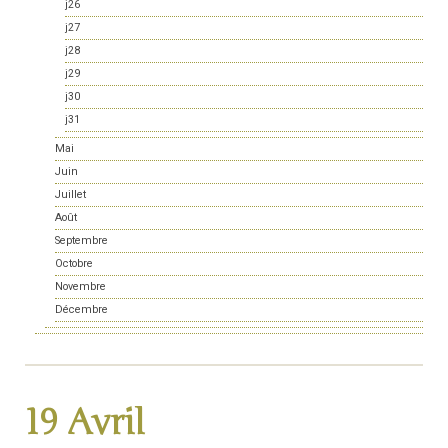
j26
j27
j28
j29
j30
j31
Mai
Juin
Juillet
Août
Septembre
Octobre
Novembre
Décembre
19 Avril