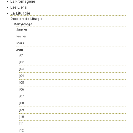
La Fromagerie
Les Liens
La Liturgie
Dossiers de Liturgie
Martyrologe
Janvier
Février
Mars
Avril
j01
j02
j03
j04
j05
j06
j07
j08
j09
j10
j11
j12