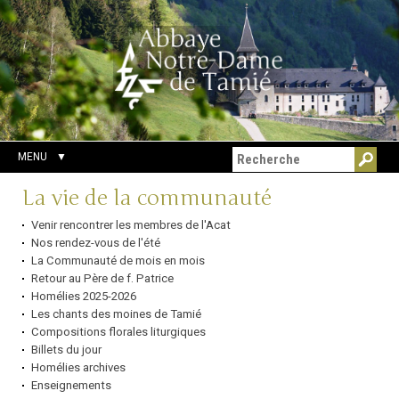
Aller
Outils
Chercher par
au
personnels
Recherche
contenu.
avancée…
|
Aller
à
la
navigation
MENU
Navigation
La vie de la communauté
Venir rencontrer les membres de l'Acat
Nos rendez-vous de l'été
La Communauté de mois en mois
Retour au Père de f. Patrice
Homélies 2025-2026
Les chants des moines de Tamié
Compositions florales liturgiques
Billets du jour
Homélies archives
Enseignements