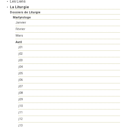
Les Liens
La Liturgie
Dossiers de Liturgie
Martyrologe
Janvier
Février
Mars
Avril
j01
j02
j03
j04
j05
j06
j07
j08
j09
j10
j11
j12
j13