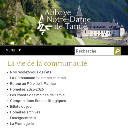
Aller
Outils
Chercher par
au
personnels
Recherche
contenu.
avancée…
|
Aller
à
la
navigation
MENU
Navigation
La vie de la communauté
Nos rendez-vous de l'été
La Communauté de mois en mois
Retour au Père de f. Patrice
Homélies 2025-2026
Les chants des moines de Tamié
Compositions florales liturgiques
Billets du jour
Homélies archives
Enseignements
La Fromagerie