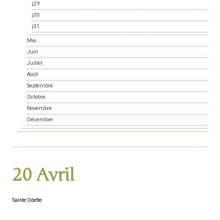
j29
j30
j31
Mai
Juin
Juillet
Août
Septembre
Octobre
Novembre
Décembre
20 Avril
Sainte Odette