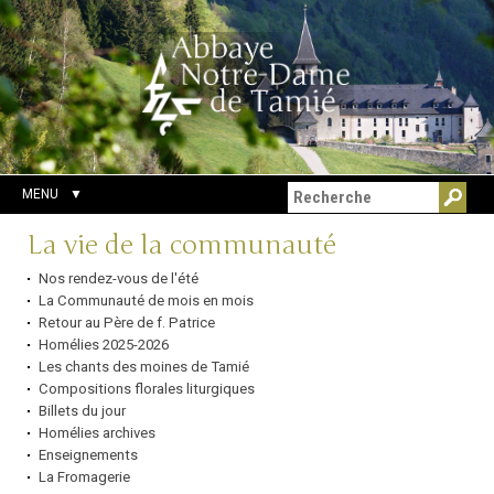
Aller
Outils
Chercher par
au
personnels
Recherche
contenu.
avancée…
|
Aller
à
la
navigation
MENU
Navigation
La vie de la communauté
Nos rendez-vous de l'été
La Communauté de mois en mois
Retour au Père de f. Patrice
Homélies 2025-2026
Les chants des moines de Tamié
Compositions florales liturgiques
Billets du jour
Homélies archives
Enseignements
La Fromagerie