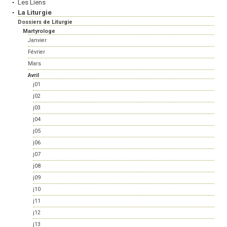
Les Liens
La Liturgie
Dossiers de Liturgie
Martyrologe
Janvier
Février
Mars
Avril
j01
j02
j03
j04
j05
j06
j07
j08
j09
j10
j11
j12
j13