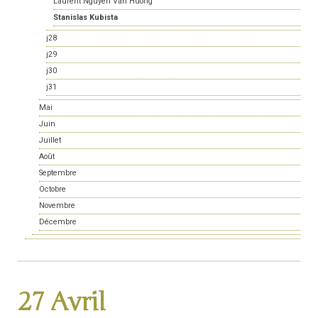
Laurent Nguyen Van Huong
Stanislas Kubista
j28
j29
j30
j31
Mai
Juin
Juillet
Août
Septembre
Octobre
Novembre
Décembre
27 Avril