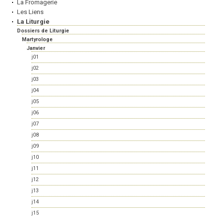
La Fromagerie
Les Liens
La Liturgie
Dossiers de Liturgie
Martyrologe
Janvier
j01
j02
j03
j04
j05
j06
j07
j08
j09
j10
j11
j12
j13
j14
j15