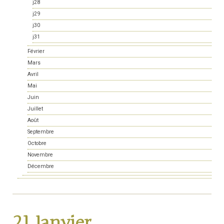
j28
j29
j30
j31
Février
Mars
Avril
Mai
Juin
Juillet
Août
Septembre
Octobre
Novembre
Décembre
21 Janvier