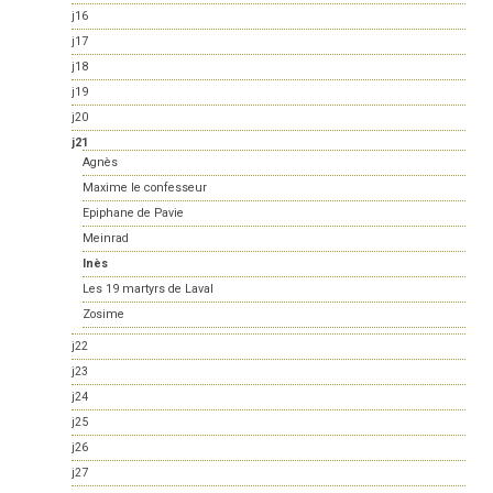
j16
j17
j18
j19
j20
j21
Agnès
Maxime le confesseur
Epiphane de Pavie
Meinrad
Inès
Les 19 martyrs de Laval
Zosime
j22
j23
j24
j25
j26
j27