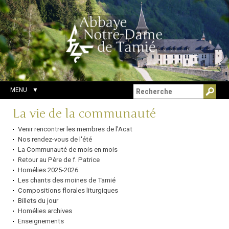
Aller
Outils
Chercher par
au
personnels
Recherche
contenu.
avancée…
|
Aller
à
la
navigation
MENU
Navigation
La vie de la communauté
Venir rencontrer les membres de l'Acat
Nos rendez-vous de l'été
La Communauté de mois en mois
Retour au Père de f. Patrice
Homélies 2025-2026
Les chants des moines de Tamié
Compositions florales liturgiques
Billets du jour
Homélies archives
Enseignements