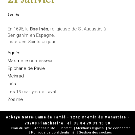
Bse Inès
En 1696, la
Bse Inès
, religieuse de St Augustin, à
Beniganim en Espagne.
Liste des Saints du jour:
Agnès
Maxime le confesseur
Epiphane de Pavie
Meinrad
Inès
Les 19 martyrs de Laval
Zosime
Abbaye Notre-Dame de Tamié - 1242 Chemin du Monastère -
73200 Plancherine Tel: 33 04 79 31 15 50
Plan du site
Accessibilité
Contact
Mentions légales
Se connecter
Politique de confidentialité
Gestion des cookies