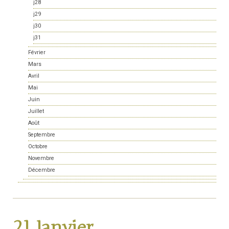
j28
j29
j30
j31
Février
Mars
Avril
Mai
Juin
Juillet
Août
Septembre
Octobre
Novembre
Décembre
21 Janvier