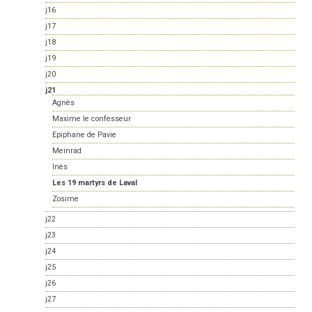
j16
j17
j18
j19
j20
j21
Agnès
Maxime le confesseur
Epiphane de Pavie
Meinrad
Inès
Les 19 martyrs de Laval
Zosime
j22
j23
j24
j25
j26
j27