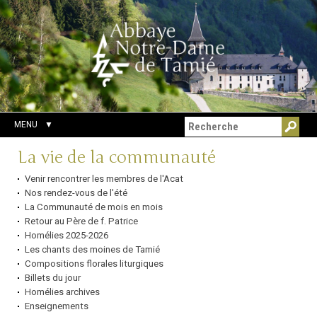
Aller
Outils
Chercher par
au
personnels
Recherche
contenu.
avancée…
|
Aller
à
la
navigation
MENU
Navigation
La vie de la communauté
Venir rencontrer les membres de l'Acat
Nos rendez-vous de l'été
La Communauté de mois en mois
Retour au Père de f. Patrice
Homélies 2025-2026
Les chants des moines de Tamié
Compositions florales liturgiques
Billets du jour
Homélies archives
Enseignements