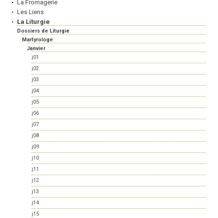
La Fromagerie
Les Liens
La Liturgie
Dossiers de Liturgie
Martyrologe
Janvier
j01
j02
j03
j04
j05
j06
j07
j08
j09
j10
j11
j12
j13
j14
j15