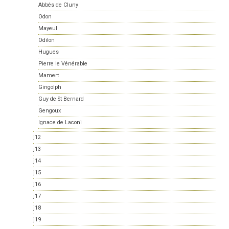
Abbés de Cluny
Odon
Mayeul
Odilon
Hugues
Pierre le Vénérable
Mamert
Gingolph
Guy de St Bernard
Gengoux
Ignace de Laconi
j12
j13
j14
j15
j16
j17
j18
j19