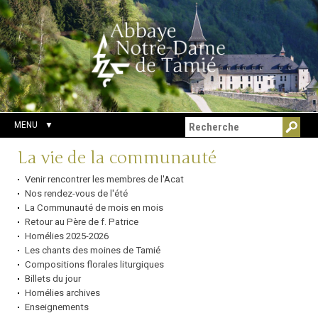
Aller
Outils
Chercher par
au
personnels
Recherche
contenu.
avancée…
|
Aller
à
la
navigation
MENU
Navigation
La vie de la communauté
Venir rencontrer les membres de l'Acat
Nos rendez-vous de l'été
La Communauté de mois en mois
Retour au Père de f. Patrice
Homélies 2025-2026
Les chants des moines de Tamié
Compositions florales liturgiques
Billets du jour
Homélies archives
Enseignements