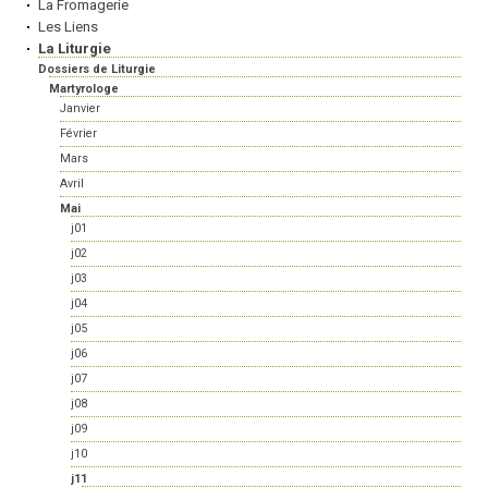
La Fromagerie
Les Liens
La Liturgie
Dossiers de Liturgie
Martyrologe
Janvier
Février
Mars
Avril
Mai
j01
j02
j03
j04
j05
j06
j07
j08
j09
j10
j11