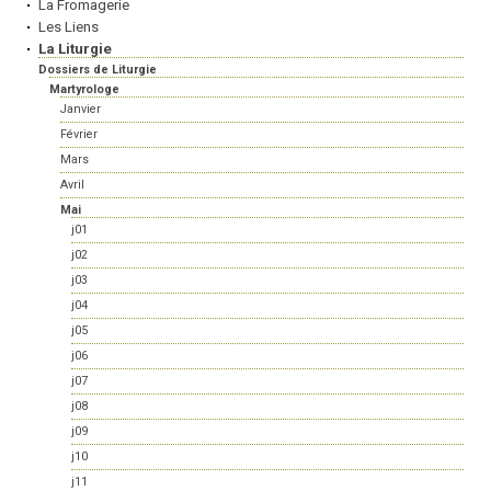
La Fromagerie
Les Liens
La Liturgie
Dossiers de Liturgie
Martyrologe
Janvier
Février
Mars
Avril
Mai
j01
j02
j03
j04
j05
j06
j07
j08
j09
j10
j11