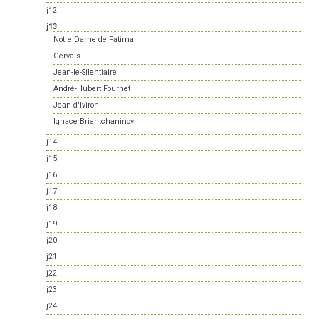
j12
j13
Notre Dame de Fatima
Gervais
Jean-le-Silentiaire
André-Hubert Fournet
Jean d'Iviron
Ignace Briantchaninov
j14
j15
j16
j17
j18
j19
j20
j21
j22
j23
j24