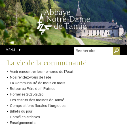
Aller
Outils
Chercher par
au
personnels
Recherche
contenu.
avancée…
|
Aller
à
la
navigation
MENU
Navigation
La vie de la communauté
Venir rencontrer les membres de l'Acat
Nos rendez-vous de l'été
La Communauté de mois en mois
Retour au Père de f. Patrice
Homélies 2025-2026
Les chants des moines de Tamié
Compositions florales liturgiques
Billets du jour
Homélies archives
Enseignements