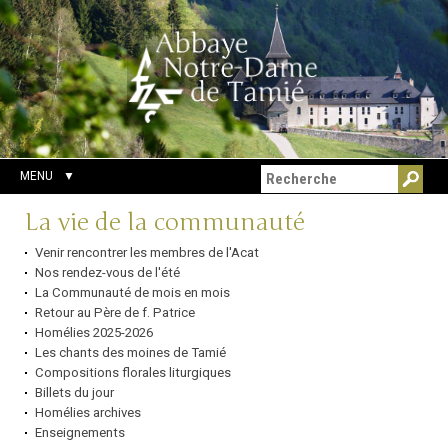
Aller
Outils
Chercher par
au
personnels
Recherche
contenu.
avancée…
|
Aller
à
la
navigation
MENU
Navigation
La vie de la communauté
Venir rencontrer les membres de l'Acat
Nos rendez-vous de l'été
La Communauté de mois en mois
Retour au Père de f. Patrice
Homélies 2025-2026
Les chants des moines de Tamié
Compositions florales liturgiques
Billets du jour
Homélies archives
Enseignements