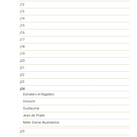
j12
j13
j14
j15
j16
j17
j18
j19
j20
j21
j22
j23
j24
Donatien et Rogatien
Vincent
Guillaume
Jean de Prado
Notre Dame Auxiliatrice
j25