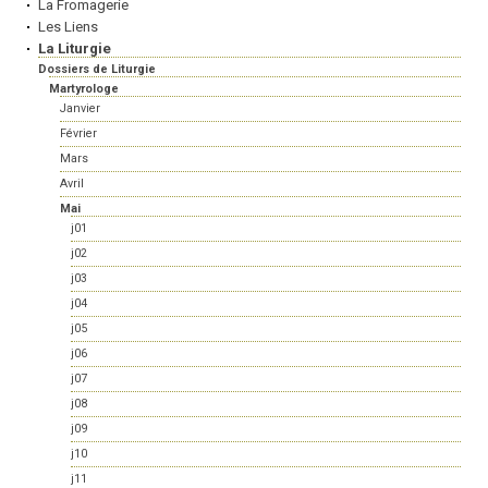
La Fromagerie
Les Liens
La Liturgie
Dossiers de Liturgie
Martyrologe
Janvier
Février
Mars
Avril
Mai
j01
j02
j03
j04
j05
j06
j07
j08
j09
j10
j11