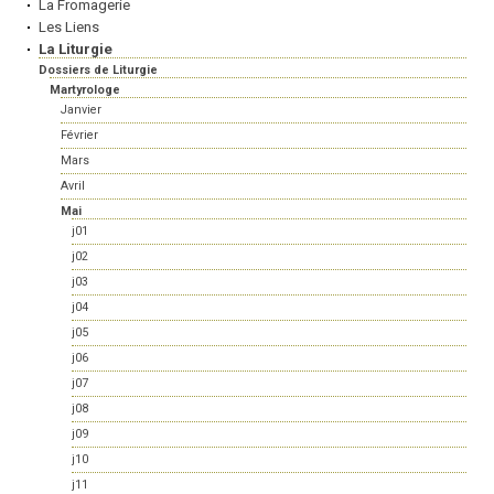
La Fromagerie
Les Liens
La Liturgie
Dossiers de Liturgie
Martyrologe
Janvier
Février
Mars
Avril
Mai
j01
j02
j03
j04
j05
j06
j07
j08
j09
j10
j11