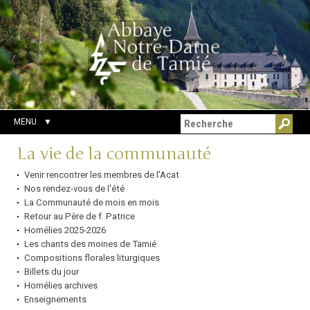
Aller
Outils
Chercher par
au
personnels
Recherche
contenu.
avancée…
|
Aller
à
la
navigation
MENU
Navigation
La vie de la communauté
Venir rencontrer les membres de l'Acat
Nos rendez-vous de l'été
La Communauté de mois en mois
Retour au Père de f. Patrice
Homélies 2025-2026
Les chants des moines de Tamié
Compositions florales liturgiques
Billets du jour
Homélies archives
Enseignements