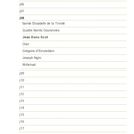
j06
j07
j08
Sainte Élisabeth de la Trinité
Quatre Saints Couronnés
Jean Duns Scot
Clair
Grégoire d'Einsielden
Joseph Nghi
Willehad
j09
j10
j11
j12
j13
j14
j15
j16
j17