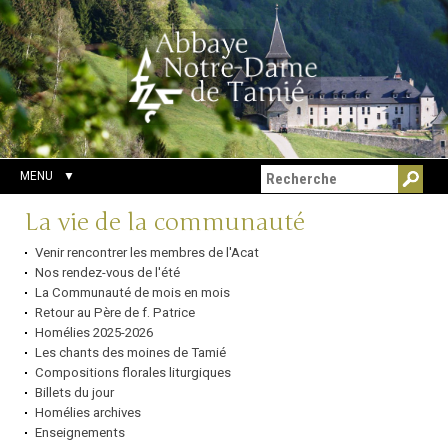
Aller
Outils
Chercher par
au
personnels
Recherche
contenu.
avancée…
|
Aller
à
la
navigation
MENU
Navigation
La vie de la communauté
Venir rencontrer les membres de l'Acat
Nos rendez-vous de l'été
La Communauté de mois en mois
Retour au Père de f. Patrice
Homélies 2025-2026
Les chants des moines de Tamié
Compositions florales liturgiques
Billets du jour
Homélies archives
Enseignements