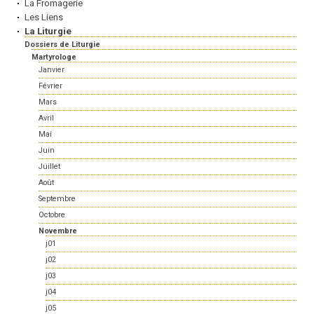
La Fromagerie
Les Liens
La Liturgie
Dossiers de Liturgie
Martyrologe
Janvier
Février
Mars
Avril
Mai
Juin
Juillet
Août
Septembre
Octobre
Novembre
j01
j02
j03
j04
j05