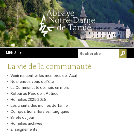
Aller
Outils
Chercher par
au
personnels
Recherche
contenu.
avancée…
|
Aller
à
la
navigation
MENU
Navigation
La vie de la communauté
Venir rencontrer les membres de l'Acat
Nos rendez-vous de l'été
La Communauté de mois en mois
Retour au Père de f. Patrice
Homélies 2025-2026
Les chants des moines de Tamié
Compositions florales liturgiques
Billets du jour
Homélies archives
Enseignements