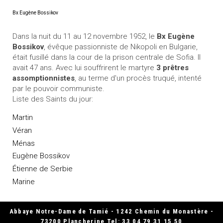
Bx Eugène Bossikov
Dans la nuit du 11 au 12 novembre 1952, le
Bx Eugène
Bossikov
, évêque passionniste de Nikopoli en Bulgarie,
était fusillé dans la cour de la prison centrale de Sofia. Il
avait 47 ans. Avec lui souffrirent le martyre
3 prêtres
assomptionnistes
, au terme d'un procès truqué, intenté
par le pouvoir communiste.
Liste des Saints du jour:
Martin
Véran
Ménas
Eugène Bossikov
Étienne de Serbie
Marine
Abbaye Notre-Dame de Tamié - 1242 Chemin du Monastère -
73200 Plancherine Tel: 33 04 79 31 15 50