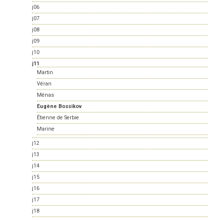
j06
j07
j08
j09
j10
j11
Martin
Véran
Ménas
Eugène Bossikov
Étienne de Serbie
Marine
j12
j13
j14
j15
j16
j17
j18