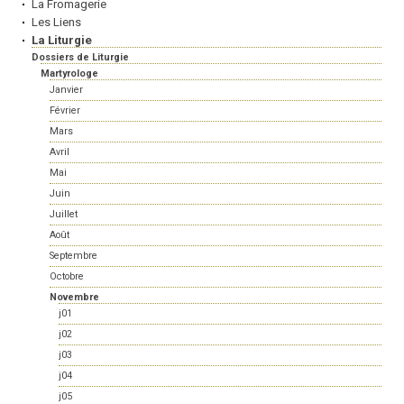
La Fromagerie
Les Liens
La Liturgie
Dossiers de Liturgie
Martyrologe
Janvier
Février
Mars
Avril
Mai
Juin
Juillet
Août
Septembre
Octobre
Novembre
j01
j02
j03
j04
j05