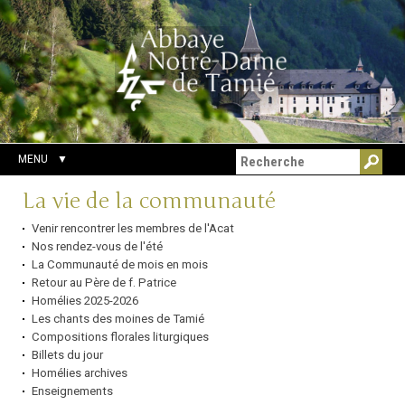
Aller
Outils
Chercher par
au
personnels
Recherche
contenu.
avancée…
|
Aller
à
la
navigation
MENU
Navigation
La vie de la communauté
Venir rencontrer les membres de l'Acat
Nos rendez-vous de l'été
La Communauté de mois en mois
Retour au Père de f. Patrice
Homélies 2025-2026
Les chants des moines de Tamié
Compositions florales liturgiques
Billets du jour
Homélies archives
Enseignements