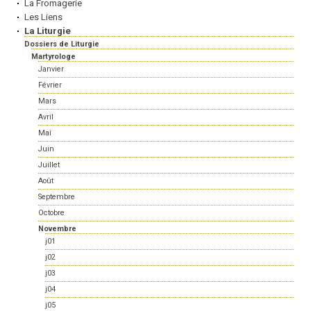
La Fromagerie
Les Liens
La Liturgie
Dossiers de Liturgie
Martyrologe
Janvier
Février
Mars
Avril
Mai
Juin
Juillet
Août
Septembre
Octobre
Novembre
j01
j02
j03
j04
j05