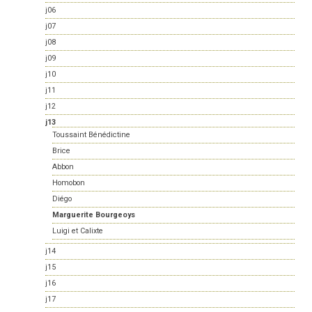
j06
j07
j08
j09
j10
j11
j12
j13
Toussaint Bénédictine
Brice
Abbon
Homobon
Diégo
Marguerite Bourgeoys
Luigi et Calixte
j14
j15
j16
j17