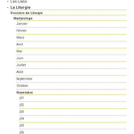
Les Liens
La Liturgie
Dossiers de Liturgie
Martyrologe
Janvier
Février
Mars
Avril
Mai
Juin
Juillet
Août
Septembre
Octobre
Novembre
j01
j02
j03
j04
j05
j06