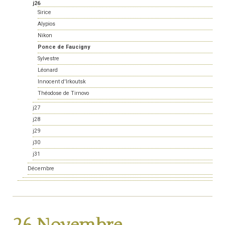
j26
Sirice
Alypios
Nikon
Ponce de Faucigny
Sylvestre
Léonard
Innocent d'Irkoutsk
Théodose de Tirnovo
j27
j28
j29
j30
j31
Décembre