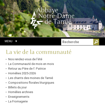
Aller
Outils
Chercher par
au
personnels
Recherche
contenu.
avancée…
|
Aller
à
la
navigation
MENU
Navigation
La vie de la communauté
Nos rendez-vous de l'été
La Communauté de mois en mois
Retour au Père de f. Patrice
Homélies 2025-2026
Les chants des moines de Tamié
Compositions florales liturgiques
Billets du jour
Homélies archives
Enseignements
La Fromagerie