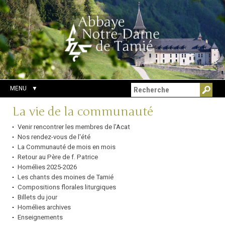
Aller
Outils
Chercher par
au
personnels
Recherche
contenu.
avancée…
|
Aller
à
la
navigation
MENU
Navigation
La vie de la communauté
Venir rencontrer les membres de l'Acat
Nos rendez-vous de l'été
La Communauté de mois en mois
Retour au Père de f. Patrice
Homélies 2025-2026
Les chants des moines de Tamié
Compositions florales liturgiques
Billets du jour
Homélies archives
Enseignements