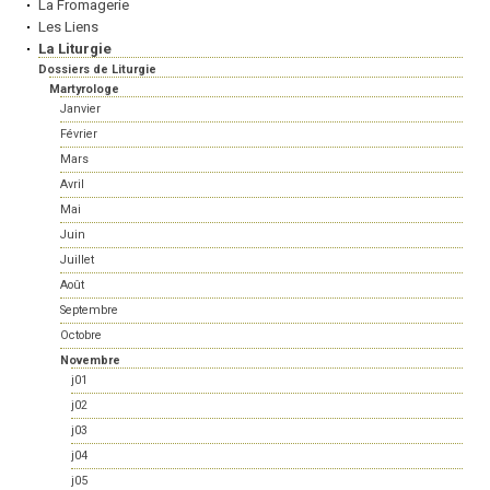
La Fromagerie
Les Liens
La Liturgie
Dossiers de Liturgie
Martyrologe
Janvier
Février
Mars
Avril
Mai
Juin
Juillet
Août
Septembre
Octobre
Novembre
j01
j02
j03
j04
j05