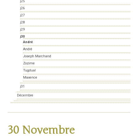
j25
j26
j27
j28
j29
j30
André
André
Joseph Marchand
Zozime
Tugdual
Maxence
j31
Décembre
30 Novembre