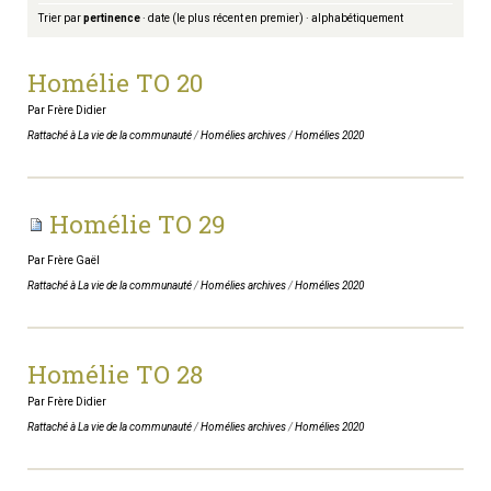
Trier par
pertinence
·
date (le plus récent en premier)
·
alphabétiquement
Homélie TO 20
Par Frère Didier
Rattaché à
La vie de la communauté
/
Homélies archives
/
Homélies 2020
Homélie TO 29
Par Frère Gaël
Rattaché à
La vie de la communauté
/
Homélies archives
/
Homélies 2020
Homélie TO 28
Par Frère Didier
Rattaché à
La vie de la communauté
/
Homélies archives
/
Homélies 2020