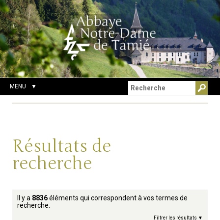
Aller
Outils
Chercher par
au
personnels
Recherche
contenu.
avancée…
|
Aller
à
la
navigation
MENU
Résultats de
recherche
Il y a
8836
éléments qui correspondent à vos termes de
recherche.
Filtrer les résultats