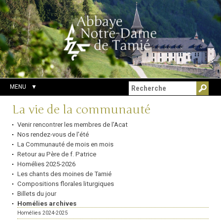
Aller
Outils
Chercher par
au
personnels
Recherche
contenu.
avancée…
|
Aller
à
la
navigation
MENU
Navigation
La vie de la communauté
Venir rencontrer les membres de l'Acat
Nos rendez-vous de l'été
La Communauté de mois en mois
Retour au Père de f. Patrice
Homélies 2025-2026
Les chants des moines de Tamié
Compositions florales liturgiques
Billets du jour
Homélies archives
Homélies 2024-2025