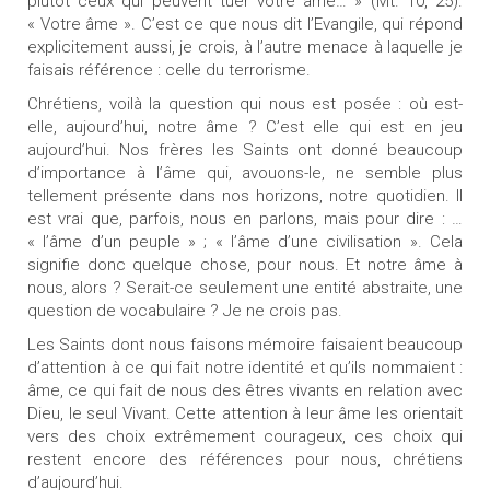
plutôt ceux qui peuvent tuer votre âme… » (Mt. 10, 25).
« Votre âme ». C’est ce que nous dit l’Evangile, qui répond
explicitement aussi, je crois, à l’autre menace à laquelle je
faisais référence : celle du terrorisme.
Chrétiens, voilà la question qui nous est posée : où est-
elle, aujourd’hui, notre âme ? C’est elle qui est en jeu
aujourd’hui. Nos frères les Saints ont donné beaucoup
d’importance à l’âme qui, avouons-le, ne semble plus
tellement présente dans nos horizons, notre quotidien. Il
est vrai que, parfois, nous en parlons, mais pour dire : …
« l’âme d’un peuple » ; « l’âme d’une civilisation ». Cela
signifie donc quelque chose, pour nous. Et notre âme à
nous, alors ? Serait-ce seulement une entité abstraite, une
question de vocabulaire ? Je ne crois pas.
Les Saints dont nous faisons mémoire faisaient beaucoup
d’attention à ce qui fait notre identité et qu’ils nommaient :
âme, ce qui fait de nous des êtres vivants en relation avec
Dieu, le seul Vivant. Cette attention à leur âme les orientait
vers des choix extrêmement courageux, ces choix qui
restent encore des références pour nous, chrétiens
d’aujourd’hui.