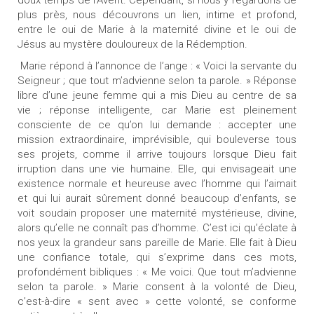
doux temps de l’Avent. Cependant, si nous y regardons de
plus près, nous découvrons un lien, intime et profond,
entre le oui de Marie à la maternité divine et le oui de
Jésus au mystère douloureux de la Rédemption.
Marie répond à l’annonce de l’ange : « Voici la servante du
Seigneur ; que tout m’advienne selon ta parole. » Réponse
libre d’une jeune femme qui a mis Dieu au centre de sa
vie ; réponse intelligente, car Marie est pleinement
consciente de ce qu’on lui demande : accepter une
mission extraordinaire, imprévisible, qui bouleverse tous
ses projets, comme il arrive toujours lorsque Dieu fait
irruption dans une vie humaine. Elle, qui envisageait une
existence normale et heureuse avec l’homme qui l’aimait
et qui lui aurait sûrement donné beaucoup d’enfants, se
voit soudain proposer une maternité mystérieuse, divine,
alors qu’elle ne connaît pas d’homme. C’est ici qu’éclate à
nos yeux la grandeur sans pareille de Marie. Elle fait à Dieu
une confiance totale, qui s’exprime dans ces mots,
profondément bibliques : « Me voici. Que tout m’advienne
selon ta parole. » Marie consent à la volonté de Dieu,
c’est-à-dire « sent avec » cette volonté, se conforme