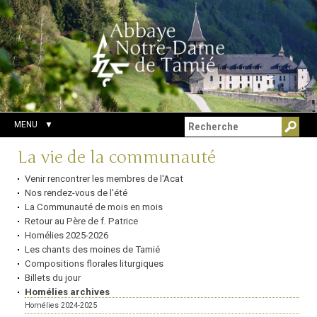
Aller
Outils
Chercher par
au
personnels
Recherche
contenu.
avancée…
|
Aller
à
la
navigation
MENU
Navigation
La vie de la communauté
Venir rencontrer les membres de l'Acat
Nos rendez-vous de l'été
La Communauté de mois en mois
Retour au Père de f. Patrice
Homélies 2025-2026
Les chants des moines de Tamié
Compositions florales liturgiques
Billets du jour
Homélies archives
Homélies 2024-2025