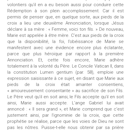
volontiers qu’il en a eu besoin aussi pour conduire cette
Rédemption à son plein accomplissement. Car il est
permis de penser que, en quelque sorte, aux pieds de la
croix a lieu une deuxième Annonciation, lorsque Jésus
déclare à sa mère : « Femme, voici ton fils. » De nouveau,
Marie est appelée à être mère. C’est aux pieds de la croix
que la disponibilité, la foi, l’obéissance de Marie se
manifestent avec une évidence encore plus éclatante,
parce que plus héroïque par rapport à la première
Annonciation. Et, cette fois encore, Marie adhère
totalement à la volonté du Père. Le Concile Vatican II, dans
la constitution Lumen gentium (par. 58), emploie une
expression saisissante à ce sujet, en disant que Marie aux
pieds de la croix était amanter consentiens,
« amoureusement consentante » au sacrifice de son Fils.
Le Père veut qu’il en soit ainsi, le Fils accepte qu’il en soit
ainsi, Marie aussi accepte. L’ange Gabriel lui avait
annoncé : « Il sera grand », et Marie comprend que c’est
justement ainsi, par l’ignominie de la croix, que cette
prophétie se réalise, parce que les voies de Dieu ne sont
pas les nôtres. Puisse-t-elle nous obtenir par sa prière