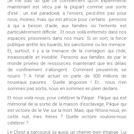
Je me suis dit que ce confinement qu’on expérimente
maintenant est vécu par la plupart comme une sorte
d’exil ; un exil paradoxal, à l’envers, peut-être pas pour
nous, moines, mais qui est atroce pour certains : pensons
à qui a besoin d’aide, aux familles où l’entente est
particulièrement difficile… Et nous voilà enfermés dans nos
espaces, prisonniers dans nos murs. Si on sort, la force
publique arrête les fuyards, les sanctionne ou les menace.
Et, surtout, il y a la menace de la contagion qui rôde,
insaisissable et invisible. Pensons aux familles de par le
monde privées de ressources maintenant que les délais
de confinement s’allongent… Comment peuvent-ils se
nourrir ? A l’état actuel on parle de 500 millions de
nouveaux pauvres… Quelle angoisse ! Et… nous n’en
sommes pas sortis, nous en sommes en plein dedans.
Et nous voilà nous, pour célébrer la Pâque : Pâque qui est
mémorial de la sortie de la maison d’esclavage, Pâque qui
est victoire de le Vie sur la mort. Mais, que fêtons-nous, en
cette nuit, mes frères ? Quelle victoire voulons-nous
célébrer ?
Le Christ a parcourut, lui aussi, un chemin bien étrange. Lui