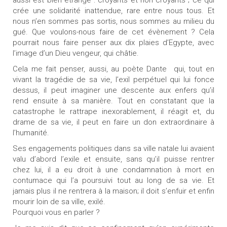
aussi est bien étrange : croyants et non croyants ; ce qui
crée une solidarité inattendue, rare entre nous tous. Et
nous n’en sommes pas sortis, nous sommes au milieu du
gué. Que voulons-nous faire de cet évènement ? Cela
pourrait nous faire penser aux dix plaies d’Egypte, avec
l’image d’un Dieu vengeur, qui châtie.
Cela me fait penser, aussi, au poète Dante qui, tout en
vivant la tragédie de sa vie, l’exil perpétuel qui lui fonce
dessus, il peut imaginer une descente aux enfers qu’il
rend ensuite à sa manière. Tout en constatant que la
catastrophe le rattrape inexorablement, il réagit et, du
drame de sa vie, il peut en faire un don extraordinaire à
l’humanité.
Ses engagements politiques dans sa ville natale lui avaient
valu d’abord l’exile et ensuite, sans qu’il puisse rentrer
chez lui, il a eu droit à une condamnation à mort en
contumace qui l’a poursuivi tout au long de sa vie. Et
jamais plus il ne rentrera à la maison; il doit s’enfuir et enfin
mourir loin de sa ville, exilé.
Pourquoi vous en parler ?