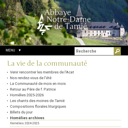
Aller
Outils
Chercher par
au
personnels
Recherche
contenu.
avancée…
|
Aller
à
la
navigation
MENU
Navigation
La vie de la communauté
Venir rencontrer les membres de l'Acat
Nos rendez-vous de l'été
La Communauté de mois en mois
Retour au Père de f. Patrice
Homélies 2025-2026
Les chants des moines de Tamié
Compositions florales liturgiques
Billets du jour
Homélies archives
Homélies 2024-2025