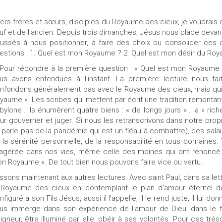
ers frères et sœurs, disciples du Royaume des cieux, je voudrais 
uf et de l'ancien. Depuis trois dimanches, Jésus nous place de
ussés à nous positionner, à faire des choix ou consolider ces ch
estions : 1. Quel est mon Royaume ? 2. Quel est mon désir du Roy
 Pour répondre à la première question : « Quel est mon Royaume ?
us avons entendues à l'instant. La première lecture nous fa
nfondons généralement pas avec le Royaume des cieux, mais qui 
yaume ». Les scribes qui mettent par écrit une tradition remontant 
bylone ; ils énumèrent quatre biens : « de longs jours » ; la « ri
ur gouverner et juger. Si nous les retranscrivons dans notre prop
 parle pas de la pandémie qui est un fléau à combattre), des salai
 la sérénité personnelle, de la responsabilité en tous domaine
agérée dans nos vies, même celle des moines qui ont renoncé à 
n Royaume ». De tout bien nous pouvons faire vice ou vertu.
ssons maintenant aux autres lectures. Avec saint Paul, dans sa le
 Royaume des cieux en contemplant le plan d'amour éternel de 
nfiguré à son Fils Jésus, aussi il l'appelle, il le rend juste, il lui 
us immerge dans son expérience de l'amour de Dieu, dans le fe
igneur, être illuminé par elle, obéir à ses volontés. Pour ces t