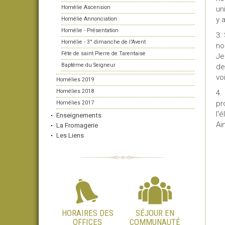
Homélie Ascension
un
y 
Homélie Annonciation
Homélie - Présentation
3.
Homélie - 3° dimanche de l'Avent
no
Fête de saint Pierre de Tarentaise
Je
Baptême du Seigneur
de
vo
Homélies 2019
Homélies 2018
4.
pr
Homélies 2017
l'
Enseignements
Ai
La Fromagerie
Les Liens
HORAIRES DES
SÉJOUR EN
OFFICES
COMMUNAUTÉ