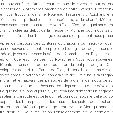
us pouvons faire nôtres, il vaut le coup de « vendre tout ce 
saient les deux premières paraboles de notre Evangile. Il existe b
e nous trouvons dans le Nouveau Testament : l'Eucharistie e
rétiennes, en particulier la foi, l'espérance et la charité. Mêm
vons sans cesse nous tourner vers Dieu. C'est pourquoi nous renou
ons formulée au début de la messe : « Multiplie pour nous Seig
nduite, en faisant un bon usage des biens qui passent, nous puiss
 Après ce parcours des Ecritures où chacun a pu mieux voir quel 
us ne pouvons vraiment comprendre l'évangile de ce jour sans le
médiat, je veux dire dans la série des 7 paraboles du Royaume du c
estion : Quel est mon désir du Royaume ? Vous vous souvenez q
fférents terrains qui produisent ou ne produisent pas de grain. C
veloppé d'accueillir la Parole de Dieu, d'accueillir dans ma vie 
ssitôt après la parabole du bon grain et de l'ivraie nous fait regard
n grain et le mauvais. Les paraboles de la graine de moutarde et 
us ou moins longue. Le Royaume est déjà en nous et se développe
rle que nous avons aujourd'hui, le Royaume demande un engagement e
 septième parabole est celle du filet, qui nous rappelle celle du bon 
i séparant les bons poissons des mauvais, les justes des méchant
être du bon côté, puisque le jugement revient à Dieu qui sonde 
tre désir du Royaume, selon l'enseignement de la première 