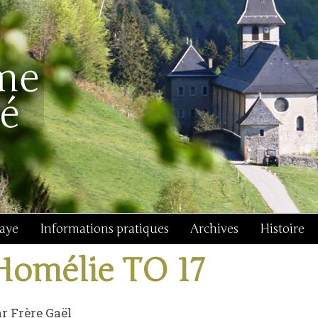
baye
Informations pratiques
Archives
Histoire
Homélie TO 17
r Frère Gaël