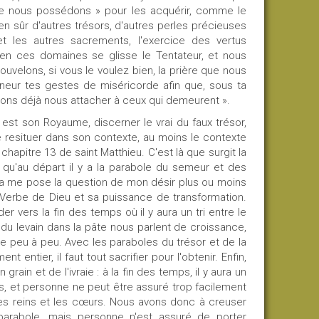
que nous possédons » pour les acquérir, comme le
ien sûr d'autres trésors, d'autres perles précieuses
t les autres sacrements, l'exercice des vertus
e en ces domaines se glisse le Tentateur, et nous
velons, si vous le voulez bien, la prière que nous
neur tes gestes de miséricorde afin que, sous ta
ions déjà nous attacher à ceux qui demeurent ».
est son Royaume, discerner le vrai du faux trésor,
 resituer dans son contexte, au moins le contexte
hapitre 13 de saint Matthieu. C'est là que surgit la
u'au départ il y a la parabole du semeur et des
ela me pose la question de mon désir plus ou moins
le Verbe de Dieu et sa puissance de transformation.
er vers la fin des temps où il y aura un tri entre le
du levain dans la pâte nous parlent de croissance,
 peu à peu. Avec les paraboles du trésor et de la
ntier, il faut tout sacrifier pour l'obtenir. Enfin,
grain et de l'ivraie : à la fin des temps, il y aura un
s, et personne ne peut être assuré trop facilement
les reins et les cœurs. Nous avons donc à creuser
parabole, mais personne n'est assuré de porter