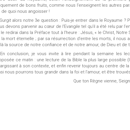
iquement de bons fruits, comme nous l'enseignent les autres para
a de quoi nous angoisser !
 Surgit alors notre 3e question : Puis-je entrer dans le Royaume ?
us devons parvenir au cœur de l'Evangile tel qu'il a été relu par l'
 le redirai dans la Préface tout à l'heure : Jésus, « le Christ, Notr
 la mort éternelle ; par sa résurrection d'entre les morts, il nous a 
ilà la source de notre confiance et de notre amour, de Dieu et de
 En conclusion, je vous invite à lire pendant la semaine les 
oposée ce matin : une lecture de la Bible la plus large possible (l
élargissant à son contexte, et enfin revenir toujours au centre de la
nsi nous pourrons tous grandir dans la foi et l'amour, et être trouv
Que ton Règne vienne, Seign