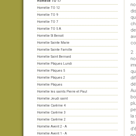
Homélie TO 17
no
Homélie TO 12
di
Homélie TO 9
qu
Homélie TO 7
ch
Homélie TO 5 A
de
Homélie St Benoit
av
co
Homélie Sainte Marie
Homélie Sainte Famille
2.
Homélie Saint Bernard
no
Homélie Pâques Lundi
im
Homélie Pâques 5
qu
di
Homélie Pâques 2
dé
Homélie Pâques
Au
Homélie les saints Pierre et Paul
bo
Homélie Jeudi saint
pl
Homélie Carême 4
pe
Homélie Carême 3
la
Homélie Carême 2
tr
Homélie Avent 2 - A
d'
Homélie Avent 1 - A
no