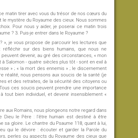
ce matin tirer avec vous du trésor de nos cœurs du
vant le mystère du Royaume des cieux. Nous sommes
oix. Pour nous y aider, je poserai ce matin trois
aume ? 3. Puis-je entrer dans le Royaume ?
 », je vous propose de parcourir les lectures que
it réfléchir sur des biens humains, que nous ne
peuvent devenir, au gré des circonstances, « mon
à Salomon - quatre siècles plus tôt - sont en exil à
chesse » ; « la mort des ennemis » ; le discernement
re réalité, nous pensons aux soucis de la santé (je
res et des retraites, de la sécurité des citoyens ou
s. Tous ces soucis peuvent prendre une importance
tout bien individuel, et devenir insensiblement «
ttre aux Romains, nous plongeons notre regard dans
Dieu le Père : l'être humain est destiné à être
donne sa gloire. Le chantre du Psaume 118, quant à lui,
u qui le dévore : écouter et garder la Parole du
résors, perles ou aspects du Royaume des cieux que