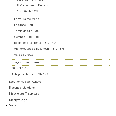
P. Marie-Joseph Dunand
Enquête de 1826
Le Val-Sainte-Marie
La Grâce-Dieu
Tamié depuis 1909
Géronde - 1831-1834
Registres des Frères - 1817-1909
Archevêques de Besançon - 1817-1875
Val-des-Choux
Images Histoire Tamié
30 août 1555 -
Abbaye de Tamié - 1132-1793
Les Archives de l'Abbaye
Blasons cisterciens
Histoire des Trappistes
Martyrologe
Varia