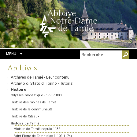
Aller
Outils
Chercher par
au
personnels
Recherche
contenu.
avancée…
|
Aller
à
la
navigation
MENU
Navigation
Archives
Archives de Tamié - Leur contenu
Archivio di Stato di Torino - Tutorial
Histoire
Odyssée monastique - 1798-1800
Histoire des moines de Tamié
Histoire de la communauté
Histoire de Cîteaux
Histoire de Tamié
Histoire de Tamié depuis 1132
Saint Pierre de Tarentaise (1102-1174)