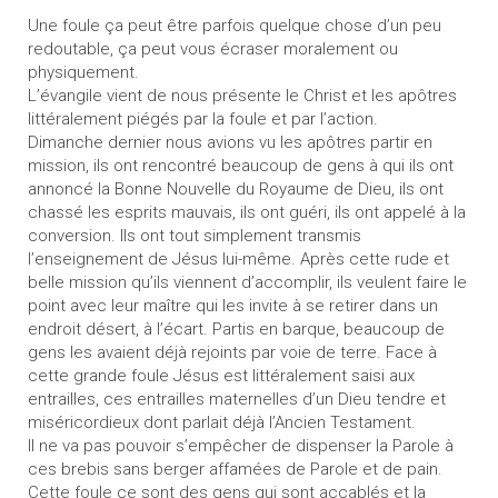
Une foule ça peut être parfois quelque chose d’un peu
redoutable, ça peut vous écraser moralement ou
physiquement.
L’évangile vient de nous présente le Christ et les apôtres
littéralement piégés par la foule et par l’action.
Dimanche dernier nous avions vu les apôtres partir en
mission, ils ont rencontré beaucoup de gens à qui ils ont
annoncé la Bonne Nouvelle du Royaume de Dieu, ils ont
chassé les esprits mauvais, ils ont guéri, ils ont appelé à la
conversion. Ils ont tout simplement transmis
l’enseignement de Jésus lui-même. Après cette rude et
belle mission qu’ils viennent d’accomplir, ils veulent faire le
point avec leur maître qui les invite à se retirer dans un
endroit désert, à l’écart. Partis en barque, beaucoup de
gens les avaient déjà rejoints par voie de terre. Face à
cette grande foule Jésus est littéralement saisi aux
entrailles, ces entrailles maternelles d’un Dieu tendre et
miséricordieux dont parlait déjà l’Ancien Testament.
Il ne va pas pouvoir s’empêcher de dispenser la Parole à
ces brebis sans berger affamées de Parole et de pain.
Cette foule ce sont des gens qui sont accablés et la