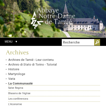
Aller
Outils
Chercher par
au
personnels
Recherche
contenu.
avancée…
|
Aller
à
la
navigation
MENU
Navigation
Archives
Archives de Tamié - Leur contenu
Archivio di Stato di Torino - Tutorial
Histoire
Martyrologe
Varia
La Communauté
Salve Regina
Blasons de l'église
Les conférences
L'économie